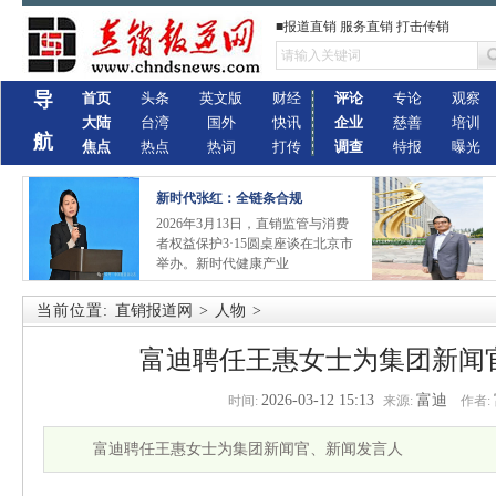
■报道直销 服务直销 打击传销
导
首页
头条
英文版
财经
评论
专论
观察
大陆
台湾
国外
快讯
企业
慈善
培训
航
焦点
热点
热词
打传
调查
特报
曝光
新时代张红：全链条合规
2026年3月13日，直销监管与消费
者权益保护3·15圆桌座谈在北京市
举办。新时代健康产业
当前位置:
直销报道网
>
人物
>
富迪聘任王惠女士为集团新闻
2026-03-12 15:13
富迪
时间:
来源:
作者:
富迪聘任王惠女士为集团新闻官、新闻发言人