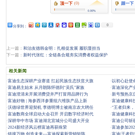
(0)
顶一下
踩一下
0.00%
0
分享到：
上一篇：
和治友德韩金明：扎根促发展 履职显担当
下一篇：
新时代张红：全链条合规夯实消费者权益保护
相关新闻
·
富迪生态深耕产业赛道 扛起民族生态扶贫大旗
·
以初心赴使命
·
富迪易主始末 从月朗陈怀德到“吴氏”家族
势待发，
·
富迪深化产
·
富迪澄清未开展消费贷并严打冒用品牌行为
篇！
·
新号预热京
·
富迪好物 | 海参西洋参重组六维肽产品上新
·
富迪健康科
·
沃德绿世界迎契机 李德明博士被南京农大聘任
·
“王者归来
·
富迪数商全球启动大会召开 开启数字经济时代
开，开启
·
富迪健康科
·
深耕华中市场 富迪湖北宜城分公司盛大开业
·
富迪公司斩获
·
2024新经济风云榜富迪再获殊荣
·
富迪参加20
·
链接万物 创造未来---富迪探索新营销矩阵
·
富迪|王者