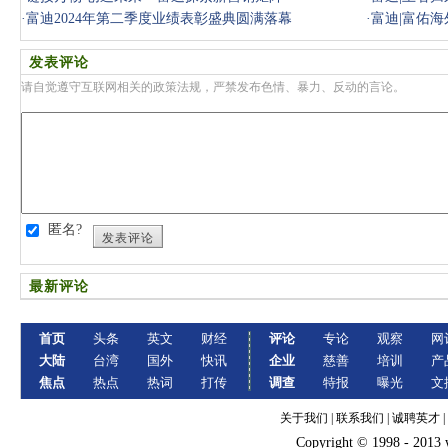
·
富迪2024年第二季度业绩表彰盛典圆满落幕
·
富迪|富佑
发表评论
请自觉遵守互联网相关的政策法规，严禁发布色情、暴力、反动的言论。
匿名?
发表评论
最新评论
首页
头条
英文
财经
评论
专论
观察
网
大陆
台湾
国外
快讯
企业
慈善
培训
产
焦点
热点
热词
打传
调查
特报
曝光
文
关于我们
|
联系我们
|
诚聘英才
|
Copyright © 1998 - 2013