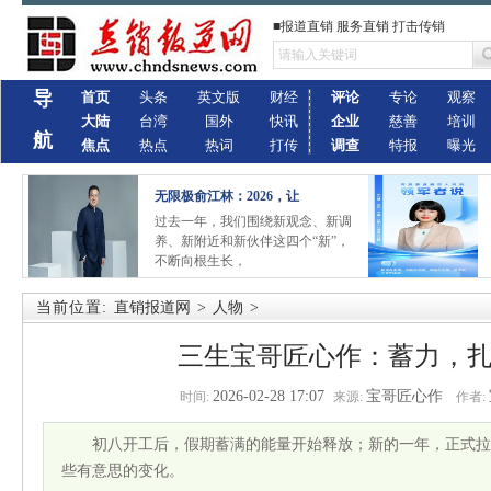
■报道直销 服务直销 打击传销
导
首页
头条
英文版
财经
评论
专论
观察
大陆
台湾
国外
快讯
企业
慈善
培训
航
焦点
热点
热词
打传
调查
特报
曝光
无限极俞江林：2026，让
过去一年，我们围绕新观念、新调
养、新附近和新伙伴这四个“新”，
不断向根生长，
当前位置:
直销报道网
>
人物
>
三生宝哥匠心作：蓄力，
2026-02-28 17:07
宝哥匠心作
时间:
来源:
作者:
初八开工后，假期蓄满的能量开始释放；新的一年，正式
些有意思的变化。