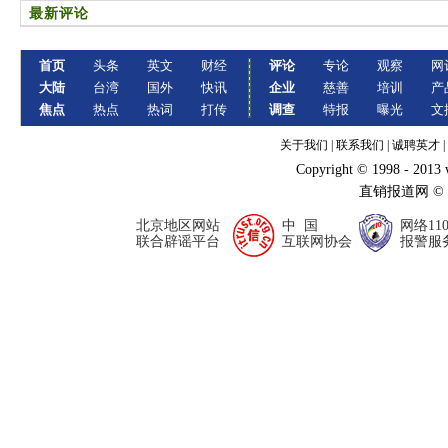
最新评论
首页
头条
英文
财经
评论
专论
观察
网
大陆
台湾
国外
快讯
企业
慈善
培训
产
焦点
热点
热词
打传
调查
特报
曝光
文
关于我们
|
联系我们
|
诚聘英才
|
Copyright © 1998 - 2013
直销报道网 ©
北京地区网站
中 国
网络11
联合辟谣平台
互联网协会
报警服