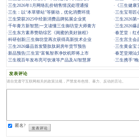
·
三生2026年1月网络乱价销售情况处理通报
·
《三生健康
·
三生：以“本草驿站”等驱动，优化消费环境
·
三生宝哥匠
·
三生荣获2025中经新消费品牌拓展企业奖
·
三生2026
·
千年膏方新智慧|一文读懂三生御坊堂大师膏方
·
三生2026
·
三生东方素养赞助综艺《闺蜜的美好旅程》
·
春芝堂：红
·
科研创新|三生御坊堂再次获得高新技术企业
·
三生宫主会
·
三生2026爆品首发暨肽肽厨房年货节预告
·
三生黄金宝
·
新品预告|三生宜⁺富氢智养净饮机即将上市
·
春芝堂潮汕
·
三生视百年发布亮可饮液等产品及AI智慧屏
注入匠心
·
三生携手“晚
发表评论
请自觉遵守互联网相关的政策法规，严禁发布色情、暴力、反动的言论。
匿名?
发表评论