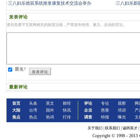
·
三八妇乐德宸系统推拿康复技术交流会举办
·
三八妇乐新
发表评论
请自觉遵守互联网相关的政策法规，严禁发布色情、暴力、反动的言论。
匿名?
发表评论
最新评论
首页
头条
英文
财经
评论
专论
观察
网
大陆
台湾
国外
快讯
企业
慈善
培训
产
焦点
热点
热词
打传
调查
特报
曝光
文
关于我们
|
联系我们
|
诚聘英才
|
Copyright © 1998 - 2013