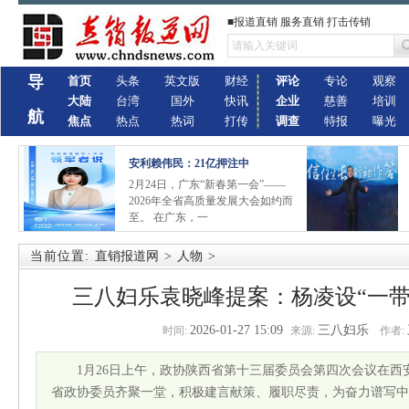
■报道直销 服务直销 打击传销
导
首页
头条
英文版
财经
评论
专论
观察
大陆
台湾
国外
快讯
企业
慈善
培训
航
焦点
热点
热词
打传
调查
特报
曝光
安利赖伟民：21亿押注中
2月24日，广东“新春第一会”——
2026年全省高质量发展大会如约而
至。 在广东，一
当前位置:
直销报道网
>
人物
>
三八妇乐袁晓峰提案：杨凌设“一带
2026-01-27 15:09
三八妇乐
时间:
来源:
作者:
1月26日上午，政协陕西省第十三届委员会第四次会议在西安
省政协委员齐聚一堂，积极建言献策、履职尽责，为奋力谱写中