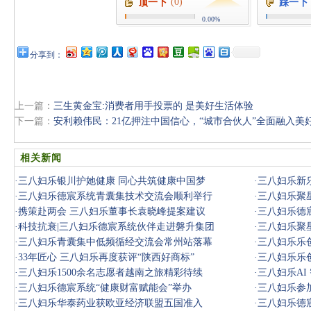
(0)
顶一下
踩一下
0.00%
分享到：
上一篇：
三生黄金宝:消费者用手投票的 是美好生活体验
下一篇：
安利赖伟民：21亿押注中国信心，“城市合伙人”全面融入美
相关新闻
·
三八妇乐银川护她健康 同心共筑健康中国梦
·
三八妇乐新
·
三八妇乐德宸系统青囊集技术交流会顺利举行
·
三八妇乐聚星
·
携策赴两会 三八妇乐董事长袁晓峰提案建议
·
三八妇乐德宸
·
科技抗衰|三八妇乐德宸系统伙伴走进磐升集团
·
三八妇乐聚
·
三八妇乐青囊集中低频循经交流会常州站落幕
·
三八妇乐乐
·
33年匠心 三八妇乐再度获评“陕西好商标”
·
三八妇乐乐
·
三八妇乐1500余名志愿者越南之旅精彩待续
·
三八妇乐A
·
三八妇乐德宸系统“健康财富赋能会”举办
·
三八妇乐参
·
三八妇乐华泰药业获欧亚经济联盟五国准入
·
三八妇乐德