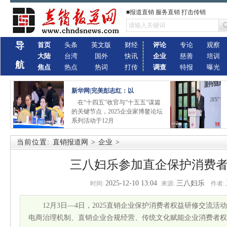
■报道直销 服务直销 打击传销
导
首页
头条
英文版
财经
评论
专论
观察
大陆
台湾
国外
快讯
企业
慈善
培训
航
焦点
热点
热词
打传
调查
特报
曝光
新华网|完美彭志红：以
在“十四五”收官与“十五五”谋篇
的关键节点，2025企业家博鳌论坛
系列活动于12月
当前位置:
直销报道网
>
企业
>
三八妇乐参加直企保护消费
2025-12-10 13:04
三八妇乐
时间:
来源:
作者:
12月3日—4日，2025直销企业保护消费者权益研修交流
电商治理机制、直销企业合规经营、传统文化赋能企业消费者权