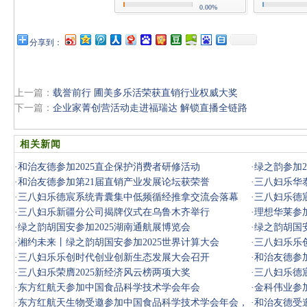
0.00%
分享到：
上一篇：
载誉前行 圃美多乐活荣获直销行业权威大奖
下一篇：
企业家菁创营活动走进福瑞达 解锁直播全链路
相关新闻
·
和治友德参加2025直企保护消费者研修活动
·
绿之韵参加2
·
和治友德参加第21届直销产业发展论坛获荣誉
·
三八妇乐华
·
三八妇乐德宸系统青囊集中低频循经推拿交流会落幕
·
三八妇乐德
·
三八妇乐新疆分公司揭牌仪式在乌鲁木齐举行
·
理想华莱参加
·
绿之韵胡国安参加2025湖南通航展博览会
·
绿之韵胡国安
·
湘约未来丨绿之韵胡国安参加2025世界计算大会
·
三八妇乐乐
·
三八妇乐乐创时代创业创新生态发展大会召开
·
和治友德参加
·
三八妇乐荣膺2025新经济风云榜两项大奖
·
三八妇乐德
·
东方红航天参加中国食品科学技术学会年会
·
金科伟业参
·
东方红航天生物受邀参加中国食品科学技术学会年会，
·
和治友德受