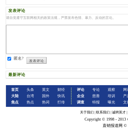
分享航天
发表评论
请自觉遵守互联网相关的政策法规，严禁发布色情、暴力、反动的言论。
匿名?
发表评论
最新评论
首页
头条
英文
财经
评论
专论
观察
网
大陆
台湾
国外
快讯
企业
慈善
培训
产
焦点
热点
热词
打传
调查
特报
曝光
文
关于我们
|
联系我们
|
诚聘英才
|
Copyright © 1998 - 2013
直销报道网 ©