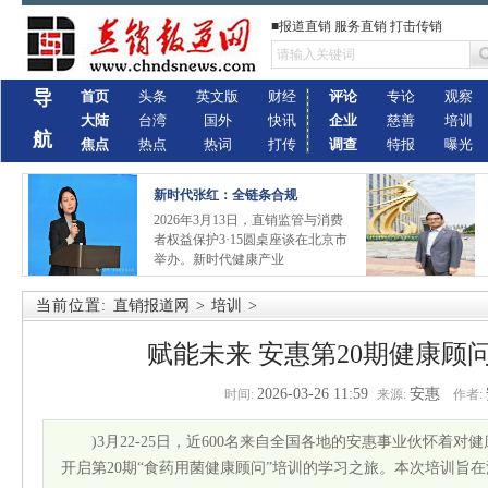
■报道直销 服务直销 打击传销
导
首页
头条
英文版
财经
评论
专论
观察
大陆
台湾
国外
快讯
企业
慈善
培训
航
焦点
热点
热词
打传
调查
特报
曝光
新时代张红：全链条合规
2026年3月13日，直销监管与消费
者权益保护3·15圆桌座谈在北京市
举办。新时代健康产业
当前位置:
直销报道网
>
培训
>
赋能未来 安惠第20期健康顾
2026-03-26 11:59
安惠
时间:
来源:
作者:
)3月22-25日，近600名来自全国各地的安惠事业伙怀着
开启第20期“食药用菌健康顾问”培训的学习之旅。本次培训旨