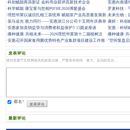
举行
·
科创赋能再添新证 金科伟业获评高新技术企业
康新未来
·
安惠向南通博
·
科学赋能 康宝莱与您相约FHE2026博鳌盛会
·
罗麦科技：
·
理想华莱以诚信扎根三茶统筹 赋能茶产业高质量发展新
·
未来生物：
篇章
·
策马追光 惠力同行——安惠浙江分公司十五周年庆典举
·
康婷：科创
行
·
安惠参加直销监管与消费者权益保护3·15圆桌座谈
·
安惠：科研
·
播种健康·共植未来——2026理想华莱第十二届植树活
·
播种健康·共
动圆满举行
·
安惠召开国家食用菌优势特色产业集群项目建设工作推
动圆满举行
·
“空间复盘启
进会‌
讲
发表评论
请自觉遵守互联网相关的政策法规，严禁发布色情、暴力、反动的言论。
匿名?
发表评论
最新评论