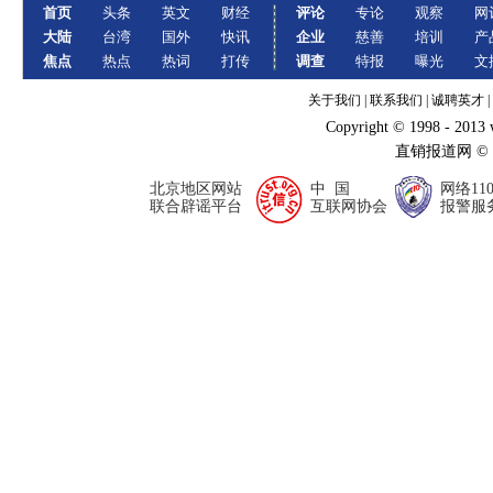
首页
头条
英文
财经
评论
专论
观察
网
大陆
台湾
国外
快讯
企业
慈善
培训
产
焦点
热点
热词
打传
调查
特报
曝光
文
关于我们
|
联系我们
|
诚聘英才
|
Copyright © 1998 - 2013
直销报道网 ©
北京地区网站
中 国
网络11
联合辟谣平台
互联网协会
报警服