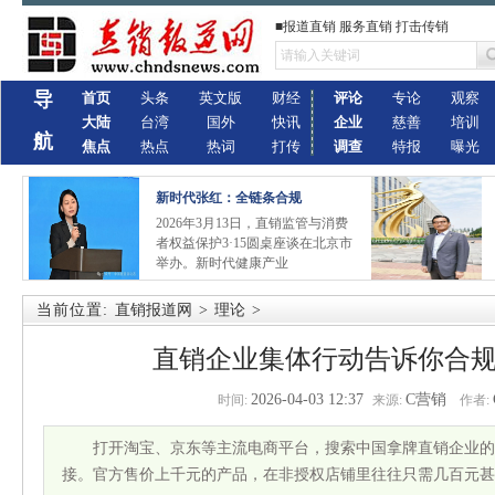
■报道直销 服务直销 打击传销
导
首页
头条
英文版
财经
评论
专论
观察
大陆
台湾
国外
快讯
企业
慈善
培训
航
焦点
热点
热词
打传
调查
特报
曝光
新时代张红：全链条合规
2026年3月13日，直销监管与消费
者权益保护3·15圆桌座谈在北京市
举办。新时代健康产业
当前位置:
直销报道网
>
理论
>
直销企业集体行动告诉你合
2026-04-03 12:37
C营销
时间:
来源:
作者:
打开淘宝、京东等主流电商平台，搜索中国拿牌直销企业的
接。官方售价上千元的产品，在非授权店铺里往往只需几百元甚