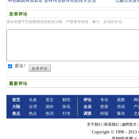
·
科创赋能再添新证 金科伟业获评高新技术企业
·
九极出席直销
发表评论
请自觉遵守互联网相关的政策法规，严禁发布色情、暴力、反动的言论。
匿名?
发表评论
最新评论
首页
头条
英文
财经
评论
专论
观察
网
大陆
台湾
国外
快讯
企业
慈善
培训
产
焦点
热点
热词
打传
调查
特报
曝光
文
关于我们
|
联系我们
|
诚聘英才
|
Copyright © 1998 - 2013
直销报道网 ©