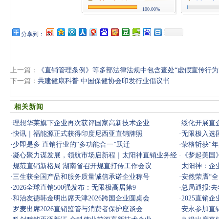
100.00%
分享到：
上一篇：
《直销管理条例》等多部法律法规中包含查处“虚假宣传行为
下一篇：
共建健康科普 中国保健协会印发行业倡议书
相关新闻
·
理想华莱旗下企业再次获评国家高新技术企业
·
绥化开展直
·
快讯｜福能源正式获得印度尼西亚直销牌照
·
无限极入选
·
少即是多 直销行业的“多功能合一”跃迁
·
荣格斩获“
·
凝心聚力谋发展，领航市场启新程｜太阳神直销业务经
·
《梦起美国
销商见面
·
规范直销新格局 湖南省召开规直打传工作会议
·
太阳神：企
·
三生获全国产品和服务质量诚信承诺企业称号
·
安然荣膺“
·
2026全球直销500强发布：无限极高居第9
·
总局通报:去
·
和治友德韩金明出席天津2026跨国企业圆桌会
·
2025直销
·
罗麦出席2026直销监管与消费者保护座谈会
·
安永参加直销