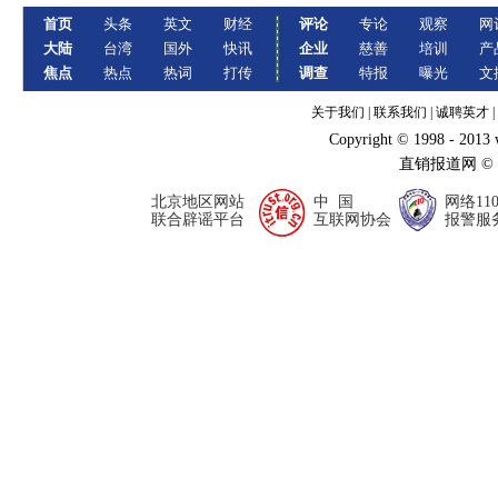
首页
头条
英文
财经
评论
专论
观察
网
大陆
台湾
国外
快讯
企业
慈善
培训
产
焦点
热点
热词
打传
调查
特报
曝光
文
关于我们
|
联系我们
|
诚聘英才
|
Copyright © 1998 - 2013
直销报道网 ©
北京地区网站
中 国
网络11
联合辟谣平台
互联网协会
报警服