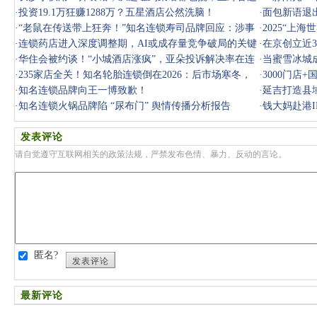
锁店：它
·
投资19.1万狂赚1288万？五星酒店公然洗脑！
·
面包新语退
·
“老鼠在传送带上狂奔！”知名连锁寿司品牌回应：涉事
业变局
·
2025“上
门店停
·
连锁药店进入深度调整期，AI或成存量竞争破局的关键
系增长速
·
在京创立近
·
华住会被约谈！“小城酒店涨疯”，亚朵投诉解决率在连
人”？
·
当蜜雪冰城
锁酒店
·
235家店全关！知名轮胎连锁倒在2026：后市场寒冬，
·
3000门店
修理厂怎么扛
·
知名连锁品牌向王一博致歉！
利润
·
延吉打造县
·
知名连锁火锅品牌陷 “尿布门” 舆情传播分析报告
·
钱大妈赴港
3000家
发表评论
请自觉遵守互联网相关的政策法规，严禁发布色情、暴力、反动的言论。
匿名?
发表评论
最新评论