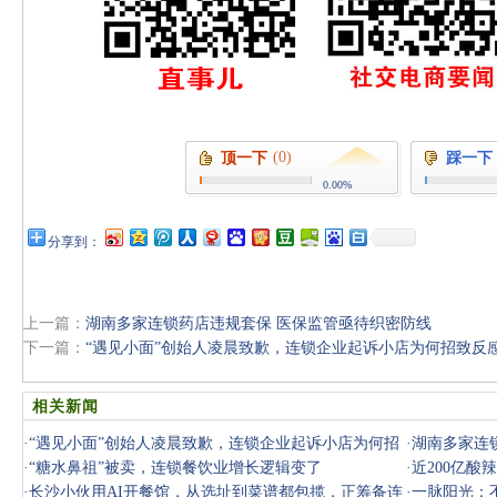
(0)
顶一下
踩一下
0.00%
分享到：
上一篇：
湖南多家连锁药店违规套保 医保监管亟待织密防线
下一篇：
“遇见小面”创始人凌晨致歉，连锁企业起诉小店为何招致反
相关新闻
·
“遇见小面”创始人凌晨致歉，连锁企业起诉小店为何招
·
湖南多家连
致反感
·
“糖水鼻祖”被卖，连锁餐饮业增长逻辑变了
·
近200亿
·
长沙小伙用AI开餐馆，从选址到菜谱都包揽，正筹备连
·
一脉阳光：不