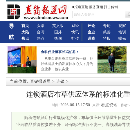
■报道直销 服务直销 打击传销
导
首页
头条
英文版
财经
评论
专论
观察
大陆
台湾
国外
快讯
企业
慈善
培训
航
焦点
热点
热词
打传
调查
特报
曝光
金科伟业董事长冯柏乔：
从电白走向香港深耕数十载，他
始终将故土的发展挂在心头；身为
企业家，他以实业
当前位置:
直销报道网
>
连锁
>
连锁酒店布草供应体系的标准化
2026-06-15 17:50
看点资讯
时间:
来源:
作者:
随着连锁酒店行业规模化扩张，布草供应环节暴露出日益突
业面临品质管控参差不齐、环保标准执行不统一、高频洗涤导致