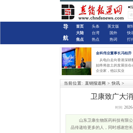
■
导
首页
头条
英文版
财
大陆
台湾
国外
快
航
焦点
热点
热词
打
金科伟业董事长冯柏乔
从电白走向香港深耕
始终将故土的发展挂在
企业家，他以实业
当前位置:
直销报道网
>
快讯
>
卫康致广大消
2026
时间:
山东卫康生物医药科技有限公
品传递给更多的人，同时感谢您长