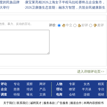
度的民族品牌
·
康宝莱亮相2026上海女子半程马拉松赛终点企业集市，
大举行
以科学营养
·
2026卫康微生态首期：融东方智慧，共筑全民健康新生
态
色情、暴力、反动的言论。
评价:
中立
好评
差评
进入详细评论页>>
评论
专论
观察
网评
人物
专家
女杰
精英
企业
慈善
培训
产品
理论
瞭望
半月谈
专访
调查
特报
曝光
文摘
电商
会销
连锁
视销
关于我们
|
联系我们
|
诚聘英才
|
服务条款
|
广告服务
|
频道合作
|
本网内容授权书