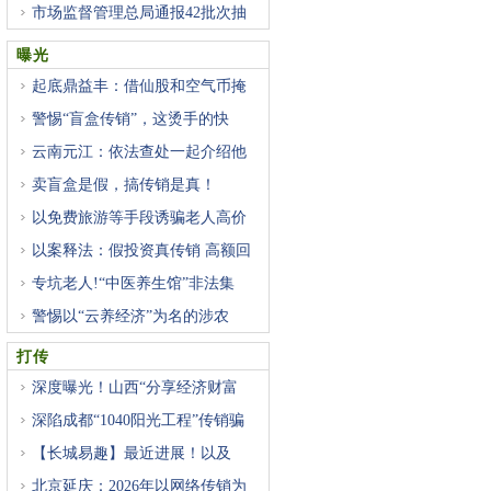
市场监督管理总局通报42批次抽
曝光
起底鼎益丰：借仙股和空气币掩
警惕“盲盒传销”，这烫手的快
云南元江：依法查处一起介绍他
卖盲盒是假，搞传销是真！
以免费旅游等手段诱骗老人高价
以案释法：假投资真传销 高额回
专坑老人!“中医养生馆”非法集
警惕以“云养经济”为名的涉农
打传
深度曝光！山西“分享经济财富
深陷成都“1040阳光工程”传销骗
【长城易趣】最近进展！以及
北京延庆：2026年以网络传销为