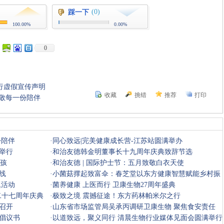
(0)
踩一下
100.00%
0.00%
0
行虚假宣传声明
收藏
挑错
推荐
打印
敬每一份陪伴
份陪伴
·
同心致远|完美健康成长营-江苏站圆满举办
典举行
·
和治友德韩金明董事长十九周年庆典致辞节选
女孩
·
和治友德 | 国际护士节：五月致敬白衣天使
线
·
小菌菇撑起致富伞：春芝堂以东方健康智慧赋能乡村振
题活动
兴
·
菌养健康 上医而行 卫康生物27周年盛典
二十七周年庆典
·
极致之境 震撼征途！东方药林帕米尔之行
议召开
·
山东省市场监管局吴承丙调研卫康生物 聚焦食安责任
倡议书
·
以道致远，聚义同行 清晨生物行业媒体见面会圆满举行