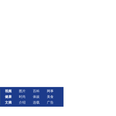
视频
图片
百科
网事
健康
时尚
体娱
美食
文摘
介绍
连载
广告