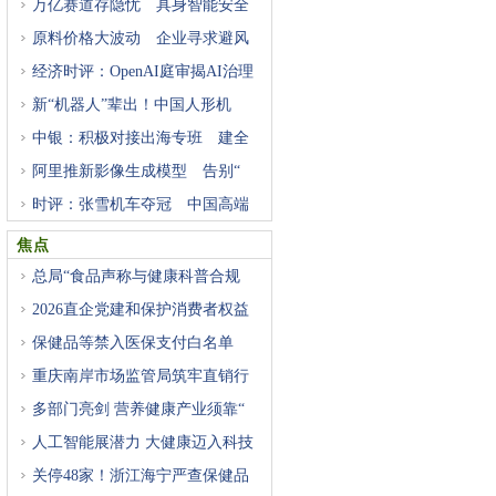
万亿赛道存隐忧 具身智能安全
原料价格大波动 企业寻求避风
经济时评：OpenAI庭审揭AI治理
困
新“机器人”辈出！中国人形机
中银：积极对接出海专班 建全
阿里推新影像生成模型 告别“
时评：张雪机车夺冠 中国高端
焦点
总局“食品声称与健康科普合规
2026直企党建和保护消费者权益
研
保健品等禁入医保支付白名单
重庆南岸市场监管局筑牢直销行
多部门亮剑 营养健康产业须靠“
人工智能展潜力 大健康迈入科技
关停48家！浙江海宁严查保健品