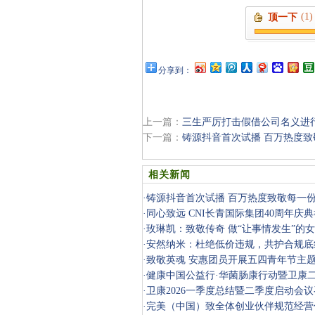
(1)
顶一下
分享到：
上一篇：
三生严厉打击假借公司名义进
下一篇：
铸源抖音首次试播 百万热度致
相关新闻
·
铸源抖音首次试播 百万热度致敬每一
·
同心致远 CNI长青国际集团40周年庆
·
玫琳凯：致敬传奇 做“让事情发生”的
·
安然纳米：杜绝低价违规，共护合规底
·
致敬英魂 安惠团员开展五四青年节主
·
健康中国公益行·华菌肠康行动暨卫康
盛大启幕
·
卫康2026一季度总结暨二季度启动会
·
完美（中国）致全体创业伙伴规范经营