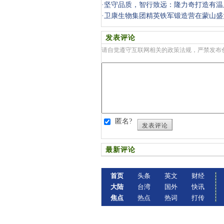
·
坚守品质，智行致远：隆力奇打造有温
·
卫康生物集团精英铁军锻造营在蒙山盛
发表评论
请自觉遵守互联网相关的政策法规，严禁发布
匿名?
发表评论
最新评论
首页
头条
英文
财经
大陆
台湾
国外
快讯
焦点
热点
热词
打传