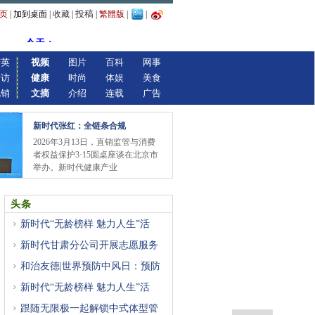
投稿
页
|
加到桌面
|
收藏
|
|
繁體版
|
|
精英
视频
图片
百科
网事
专访
健康
时尚
体娱
美食
视销
文摘
介绍
连载
广告
新时代张红：全链条合规
2026年3月13日，直销监管与消费
者权益保护3·15圆桌座谈在北京市
举办。新时代健康产业
头条
新时代“无龄榜样 魅力人生”活
新时代甘肃分公司开展志愿服务
和治友德|世界预防中风日：预防
新时代“无龄榜样 魅力人生”活
跟随无限极一起解锁中式体型管