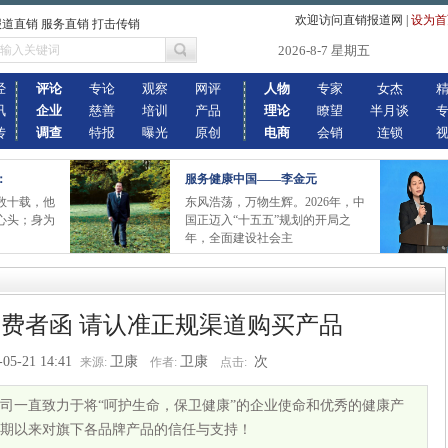
欢迎访问直销报道网
|
设为首
报道直销 服务直销 打击传销
2026-8-7 星期五
经
评论
专论
观察
网评
人物
专家
女杰
讯
企业
慈善
培训
产品
理论
瞭望
半月谈
传
调查
特报
曝光
原创
电商
会销
连锁
：
服务健康中国——李金元
数十载，他
东风浩荡，万物生辉。2026年，中
心头；身为
国正迈入“十五五”规划的开局之
年，全面建设社会主
费者函 请认准正规渠道购买产品
-05-21 14:41
卫康
卫康
次
来源:
作者:
点击:
司一直致力于将“呵护生命，保卫健康”的企业使命和优秀的健康产
期以来对旗下各品牌产品的信任与支持！