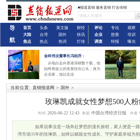
■报道直销 服务直销 打击传销
导
首页
头条
英文版
财经
评论
专论
观察
大陆
台湾
国外
快讯
企业
慈善
培训
航
焦点
热点
热词
打传
调查
特报
曝光
金科伟业董事长冯柏乔：
从电白走向香港深耕数十载，他
始终将故土的发展挂在心头；身为
企业家，他以实业
当前位置:
直销报道网
>
国外
>
玫琳凯成就女性梦想500人
2026-06-22 12:43
中国台湾经济日报
时间:
来源:
作者:
如果说事业是一场奔赴梦想的漫长旅程，家人便是一路
湾市场35年的玫琳凯，始终以赋能女性成长、守护家庭幸福为