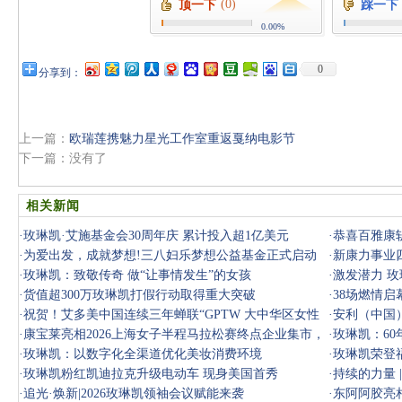
(0)
顶一下
踩一下
0.00%
0
分享到：
上一篇：
欧瑞莲携魅力星光工作室重返戛纳电影节
下一篇：没有了
相关新闻
·
玫琳凯·艾施基金会30周年庆 累计投入超1亿美元
·
恭喜百雅康斩
·
为爱出发，成就梦想!三八妇乐梦想公益基金正式启动
·
新康力事业
·
玫琳凯：致敬传奇 做“让事情发生”的女孩
·
激发潜力 
·
货值超300万玫琳凯打假行动取得重大突破
·
38场燃情启
·
祝贺！艾多美中国连续三年蝉联“GPTW 大中华区女性
刻”
·
安利（中国
最佳职场”
·
康宝莱亮相2026上海女子半程马拉松赛终点企业集市，
女性峰会
·
玫琳凯：6
以科学营养
·
玫琳凯：以数字化全渠道优化美妆消费环境
·
玫琳凯荣登福
·
玫琳凯粉红凯迪拉克升级电动车 现身美国首秀
·
持续的力量 
·
追光·焕新|2026玫琳凯领袖会议赋能来袭
·
东阿阿胶亮