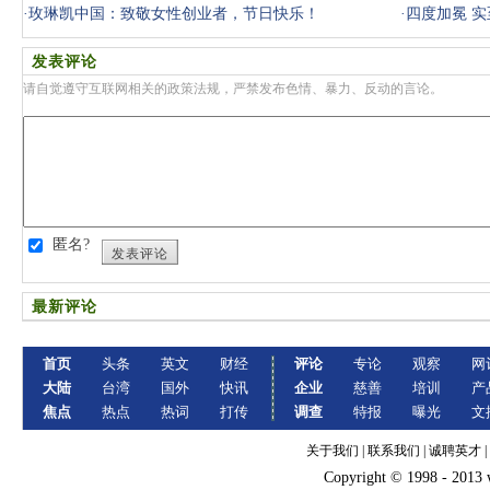
·
玫琳凯中国：致敬女性创业者，节日快乐！
·
四度加冕 实
发表评论
请自觉遵守互联网相关的政策法规，严禁发布色情、暴力、反动的言论。
匿名?
发表评论
最新评论
首页
头条
英文
财经
评论
专论
观察
网
大陆
台湾
国外
快讯
企业
慈善
培训
产
焦点
热点
热词
打传
调查
特报
曝光
文
关于我们
|
联系我们
|
诚聘英才
|
Copyright © 1998 - 2013