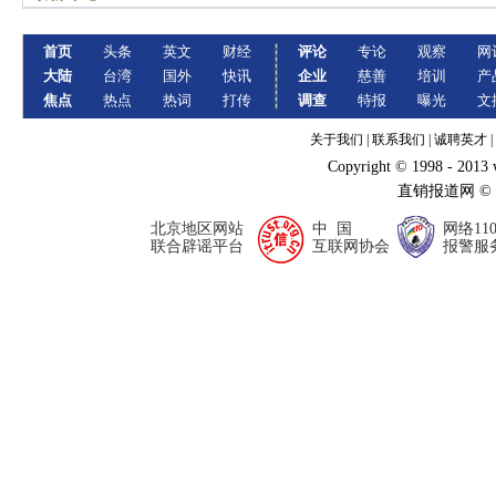
首页
头条
英文
财经
评论
专论
观察
网
大陆
台湾
国外
快讯
企业
慈善
培训
产
焦点
热点
热词
打传
调查
特报
曝光
文
关于我们
|
联系我们
|
诚聘英才
|
Copyright © 1998 - 2013
直销报道网 ©
北京地区网站
中 国
网络11
联合辟谣平台
互联网协会
报警服