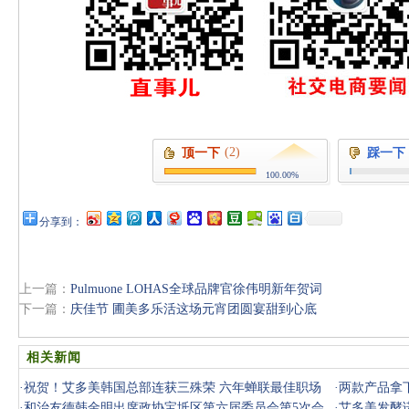
(2)
顶一下
踩一下
100.00%
分享到：
上一篇：
Pulmuone LOHAS全球品牌官徐伟明新年贺词
下一篇：
庆佳节 圃美多乐活这场元宵团圆宴甜到心底
相关新闻
·
祝贺！艾多美韩国总部连获三殊荣 六年蝉联最佳职场
·
两款产品拿
Top2
·
和治友德韩金明出席政协宝坻区第六届委员会第5次会
么？
·
艾多美发酵诺