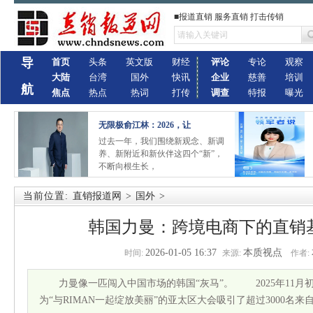
■报道直销 服务直销 打击传销
导
首页
头条
英文版
财经
评论
专论
观察
大陆
台湾
国外
快讯
企业
慈善
培训
航
焦点
热点
热词
打传
调查
特报
曝光
无限极俞江林：2026，让
过去一年，我们围绕新观念、新调
养、新附近和新伙伴这四个“新”，
不断向根生长，
当前位置:
直销报道网
>
国外
>
韩国力曼：跨境电商下的直销
2026-01-05 16:37
本质视点
时间:
来源:
作者:
力曼像一匹闯入中国市场的韩国“灰马”。 2025年11
为“与RIMAN一起绽放美丽”的亚太区大会吸引了超过3000名