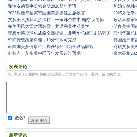
议
·
和治友德董事长韩金明2026新年寄语
·
和治友德韩
·
2025乐活幸福家韩国圃美多溯源之旅收官
量发展研
·
2025乐活
·
艾多美不拼韩流拼深耕：一家韩企在中国的“反向输
·
乐活幸福家
出”之路
·
完美国风大赏对话韩雪：共话完美生活美学
·
艾多美中国
·
理想华莱全球化战略全面提速，龙明华总经理走访韩国
·
理想华莱总
市场
·
韩式传统蔬菜料理，10分钟即可完成!
·
韩国始兴市
·
韩国圃美多健康生活授任徐伟明为全球品牌官
·
对话艾多美
·
朴韩吉：艾多美中国五年发展超过预期
·
金木亮相20
发表评论
请自觉遵守互联网相关的政策法规，严禁发布色情、暴力、反动的言论。
匿名?
发表评论
最新评论