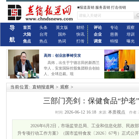
■报道直销 服务直销 打击传销
导
首页
头条
英文版
财经
评论
专论
观察
大陆
台湾
国外
快讯
企业
慈善
培训
航
焦点
热点
热词
打传
调查
特报
曝光
高炜：创业故事铸安发
高炜，出生于宁德古田的新西兰
华人，安发国际控股集团联合创始
人、全球总裁。现
当前位置:
直销报道网
>
观察
>
三部门亮剑：保健食品“护老
2026-06-12 16:18
本质视点
时间:
来源:
作者:
2026年6月2日，市场监管总局、工业和信息化部、民政
升专项行动工作方案》（国市监特食发〔2026〕67号）正式公