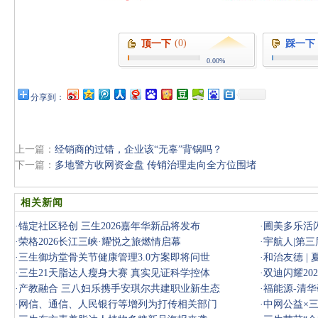
(0)
顶一下
踩一下
0.00%
分享到：
上一篇：
经销商的过错，企业该“无辜”背锅吗？
下一篇：
多地警方收网资金盘 传销治理走向全方位围堵
相关新闻
·
锚定社区轻创 三生2026嘉年华新品将发布
·
圃美多乐活闪
·
荣格2026长江三峡·耀悦之旅燃情启幕
奖
·
宇航人|第
·
三生御坊堂骨关节健康管理3.0方案即将问世
·
和治友德 |
·
三生21天脂达人瘦身大赛 真实见证科学控体
·
双迪闪耀20
·
产教融合 三八妇乐携手安琪尔共建职业新生态
·
福能源-清
·
网信、通信、人民银行等增列为打传相关部门
·
中网公益×