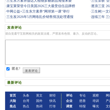
·
三生东方素养脂达人植物多糖新品海报来袭
·
三生荣获“企
·
康宝莱荣登今日美国2026三大最受信任品牌榜
·
逐浪三亚 2
·
中网公益×三生东方素养“网球第一课”举行
·
三生树|一
·
三生发2026年5月网络乱价销售情况处理通报
·
连续三年 
发表评论
请自觉遵守互联网相关的政策法规，严禁发布色情、暴力、反动的言论。
匿名?
发表评论
最新评论
首页
头条
英文
财经
评论
专论
观察
网
大陆
台湾
国外
快讯
企业
慈善
培训
产
焦点
热点
热词
打传
调查
特报
曝光
文