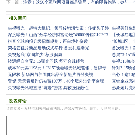
下一篇：
注意！这50个互联网项目都是骗局，有的即将跑路，参与一
相关新闻
·
央视曝光一起特大组织、领导传销活动案：传销头子涉
·
央视美好生
案近38亿
·
深度曝光！山西“分享经济财富论坛”49800传销C1C2C3
·
【长城易趣
内部管控套
·
抖音全球购拟升级招商规则：严审境外资质
光，速看！
·
“长城1区、
·
荣格云轻片新品启动仪式举行 首发礼遇曝光
曝光
·
首次曝光！
·
央视起底“京圈富少”荐股骗局
·
总局“3·1
·
铸源经自查无3·15曝光问题 坚守合规经营
·
央视315
·
成本20元卖1198元！“315”晚会曝光私域营销，冒牌专
关问题和企
·
针对3·15
家还说“过
·
无限极|新华网与养固健出品全新短片再登央视
·
当心！这1
·
警惕!天天看反诈仍被骗107万，40个境外涉诈平台曝
载！
·
直销企业亮
光，参与一个
·
央视曝光私域直播“坑老”套路 具较强隐蔽性
·
形象短片亮
发表评论
请自觉遵守互联网相关的政策法规，严禁发布色情、暴力、反动的言论。