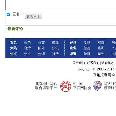
匿名?
发表评论
最新评论
首页
头条
英文
财经
评论
专论
观察
网
大陆
台湾
国外
快讯
企业
慈善
培训
产
焦点
热点
热词
打传
调查
特报
曝光
文
关于我们
|
联系我们
|
诚聘英才
|
Copyright © 1998 - 2013
直销报道网 ©
北京地区网站
中 国
网络11
联合辟谣平台
互联网协会
报警服