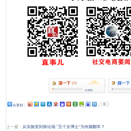
(0)
顶一下
踩一下
0.00%
0
分享到：
上一篇：
从实验室到舆论场:“五个女博士”为何频翻车？