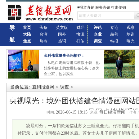
■报道直销 服务直销 打击传销
导
首页
头条
英文版
财经
评论
专论
观察
大陆
台湾
国外
快讯
企业
慈善
培训
航
焦点
热点
热词
打传
调查
特报
曝光
金科伟业董事长冯柏乔：
从电白走向香港深耕数十载，他
始终将故土的发展挂在心头；身为
企业家，他以实业
当前位置:
直销报道网
>
调查
>
央视曝光：境外团伙搭建色情漫画网站
员用虚拟货币
2026-06-15 18:15
每日经济新闻
时间:
来源:
作者:
凌晨时分，一条扣款短信让苏女士睡意全无。仔细翻阅手机
付记录，支付时间都在23时以后。苏女士去儿子房间了解情况