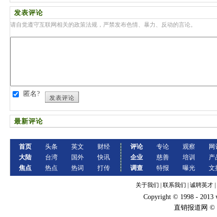
发表评论
请自觉遵守互联网相关的政策法规，严禁发布色情、暴力、反动的言论。
匿名?
发表评论
最新评论
首页
头条
英文
财经
评论
专论
观察
网
大陆
台湾
国外
快讯
企业
慈善
培训
产
焦点
热点
热词
打传
调查
特报
曝光
文
关于我们
|
联系我们
|
诚聘英才
|
Copyright © 1998 - 2013
直销报道网 ©