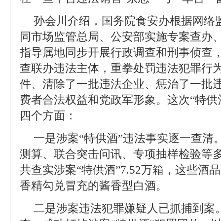
孙会川介绍，国务院食安办根据网络
同市场监管总局、公安部实施专案查办
指导属地同步开展行政调查和刑事侦查
查联办违法主体，重拳处罚违法犯罪行
件、清除了一批违法企业、惩治了一批
费者合法权益和党政军形象。这次“特供
四个方面：
一是涉案“特供酒”违法事实逐一查清
测算、联合突击问讯、专项抽样检验等
共查实涉案“特供酒”7.52万箱，这些
香精勾兑冒充的酱香型白酒。
二是涉案违法犯罪嫌疑人已抓捕到案