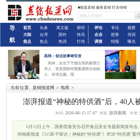
■报道直销 服务直销 打击传销
导
首页
头条
英文版
财经
评论
专论
观察
大陆
台湾
国外
快讯
企业
慈善
培训
航
焦点
热点
热词
打传
调查
特报
曝光
高炜：创业故事铸安发
高炜，出生于宁德古田的新西兰
华人，安发国际控股集团联合创始
人、全球总裁。现
当前位置:
直销报道网
>
电商
>
澎湃报道“神秘的特供酒”后，40人
2026-06-15 17:47
澎湃新闻
时间:
来源:
作者:
6月12日上午，国务院食安办召开食品安全专题新闻发布会。
间独家报道《315影子暗访｜神秘的“特供酒”》所涉“特供酒”案