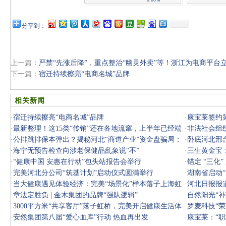
分享到：
上一篇：
严禁“先涨后降”，重点整治“幽灵外卖”等！浙江为电商平台
下一篇：
宿迁持续擦亮“电商名城”品牌
相关新闻
·
宿迁持续擦亮“电商名城”品牌
·
康宝莱签约
·
最新整理！这15类“传销”还在各地流窜，上半年已经端
·
非法社会组
了好多
·
公排跳排保本弹出？揭秘河北“商道产业”资金盘骗局：
动群众
·
卧底河北邢
一场精
·
海宁无预告检查向涉老保健品乱象说“不”
壳、层
·
三生黄金宝
·
“健康中国 安惠在行动”包头站报告会举行
·
锚定 “三化
·
完美河北分公司“筑基计划”启动仪式圆满举行
·
湖南省启动
·
当大健康遇见体验经济：完美“场景化”样本落子上海虹
·
河北日报报
桥
·
章法定胜负 | 金木集团的品牌“强队逻辑”
·
自然阳光“
·
3000平方米“共享客厅”落子虹桥，完美开启健康生活体
·
罗麦科技“
验新征程
·
安然集团第八届“爱心血库”行动 热血再出发
·
康宝莱：“