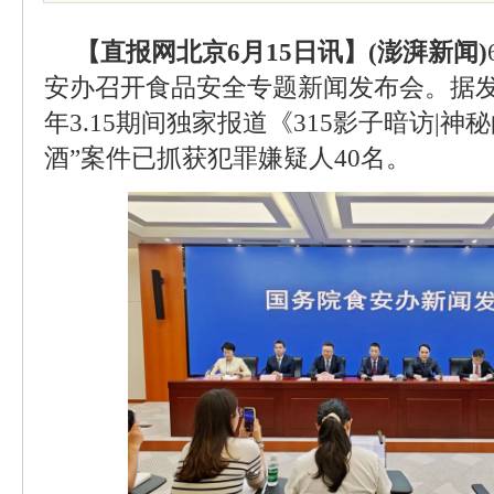
【直报网北京6月15日讯】(澎湃新闻)
安办召开食品安全专题新闻发布会。据
年3.15期间独家报道《315影子暗访|神
酒”案件已抓获犯罪嫌疑人40名。