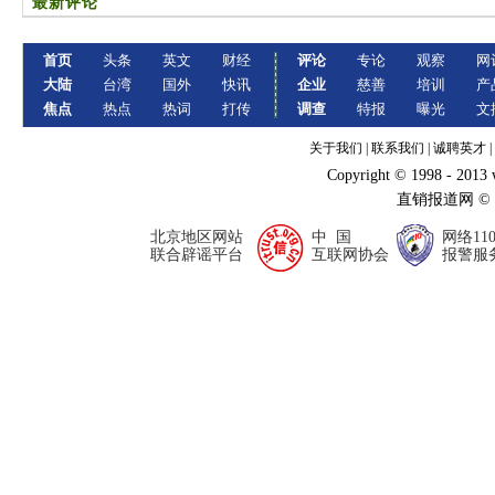
最新评论
首页
头条
英文
财经
评论
专论
观察
网
大陆
台湾
国外
快讯
企业
慈善
培训
产
焦点
热点
热词
打传
调查
特报
曝光
文
关于我们
|
联系我们
|
诚聘英才
|
Copyright © 1998 - 2013
直销报道网 ©
北京地区网站
中 国
网络11
联合辟谣平台
互联网协会
报警服