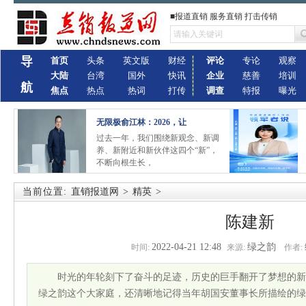
■报道直销 服务直销 打击传销
导
首页
头条
英文版
财经
评论
专论
观察
大陆
台湾
国外
快讯
企业
慈善
培训
航
焦点
热点
热词
打传
调查
特报
曝光
无限极俞江林：2026，让
过去一年，我们围绕新观念、新调
养、新附近和新伙伴这四个“新”，
不断向根生长，
当前位置:
直销报道网
>
精英
>
陈建新
2022-04-21 12:48
绿之韵
时间:
来源:
作者:
时光的年轮刻下了奋斗的足迹，历史的巨手翻开了梦想的新篇。
绿之韵这个大家庭，还清晰地记得当年胡国安董事长所描绘的绿