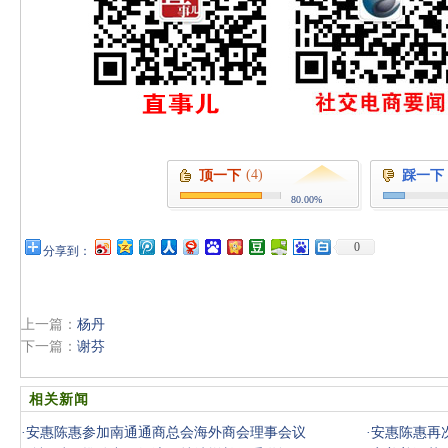
(4)
顶一下
踩一下
80.00%
0
分享到：
上一篇：
杨丹
下一篇：
谢芬
相关新闻
·
安惠陈惠参加南通通商总会海外商会理事会议
·
安惠陈惠再