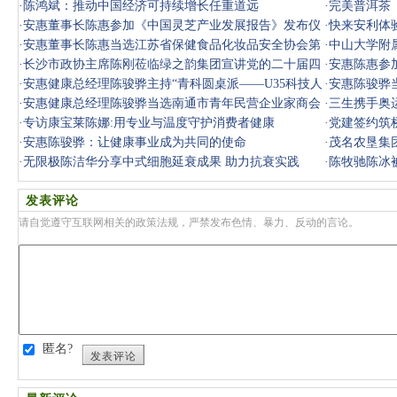
·
陈鸿斌：推动中国经济可持续增长任重道远
长
·
完美普洱茶
·
安惠董事长陈惠参加《中国灵芝产业发展报告》发布仪
·
快来安利体
式
·
安惠董事长陈惠当选江苏省保健食品化妆品安全协会第
·
中山大学附
三届理事
·
长沙市政协主席陈刚莅临绿之韵集团宣讲党的二十届四
·
安惠陈惠参
中全会精
·
安惠健康总经理陈骏骅主持“青科圆桌派——U35科技人
·
安惠陈骏骅
才沙龙”
·
安惠健康总经理陈骏骅当选南通市青年民营企业家商会
·
三生携手奥
第四届理
·
专访康宝莱陈娜:用专业与温度守护消费者健康
康家”
·
党建签约筑
·
安惠陈骏骅：让健康事业成为共同的使命
进竹行小
·
茂名农垦集
·
无限极陈洁华分享中式细胞延衰成果 助力抗衰实践
业
·
陈牧驰陈冰
发表评论
请自觉遵守互联网相关的政策法规，严禁发布色情、暴力、反动的言论。
匿名?
发表评论