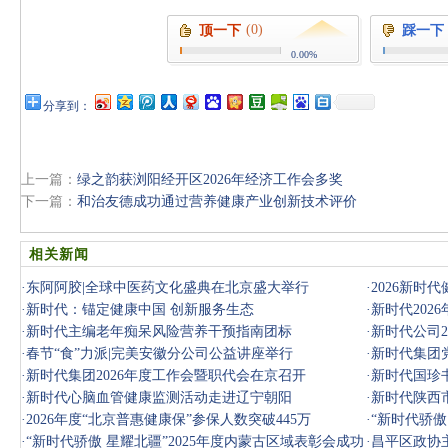
(0)
顶一下
踩一下
0.00%
分享到：
上一篇：
绿之韵获浏阳经开区2026年经济工作会多奖
下一篇：
和治友德成功通过营养健康产业创新技术评价
相关新闻
·
东阿阿胶|全球中医药文化盛典在北京盛大举行
·
2026新时
·
新时代：锚定健康中国 创新服务生态
·
新时代202
·
新时代‌主编老年痴呆风险营养干预指南团标
·
新时代公司2
·
春节“食”力派|完美安徽分公司公益讲座举行
·
新时代集团
·
新时代集团2026年度工作会暨职代会在京召开
会
·
新时代国珍
·
新时代心脑血管健康监测活动走进辽宁朝阳
·
新时代陕西
·
2026年度“北京普惠健康保”参保人数突破445万
·
“新时代骄傲
·
“新时代骄傲 星耀北疆”2025年度内蒙古区域表彰会成功
办
·
昌平区政协