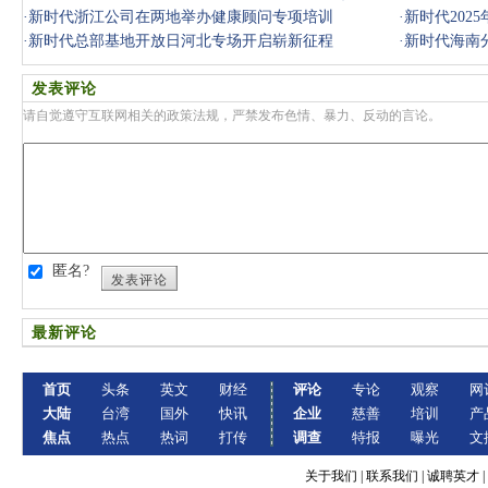
举办
·
新时代浙江公司在两地举办健康顾问专项培训
·
新时代202
·
新时代总部基地开放日河北专场开启崭新征程
·
新时代海南
发表评论
请自觉遵守互联网相关的政策法规，严禁发布色情、暴力、反动的言论。
匿名?
发表评论
最新评论
首页
头条
英文
财经
评论
专论
观察
网
大陆
台湾
国外
快讯
企业
慈善
培训
产
焦点
热点
热词
打传
调查
特报
曝光
文
关于我们
|
联系我们
|
诚聘英才
|