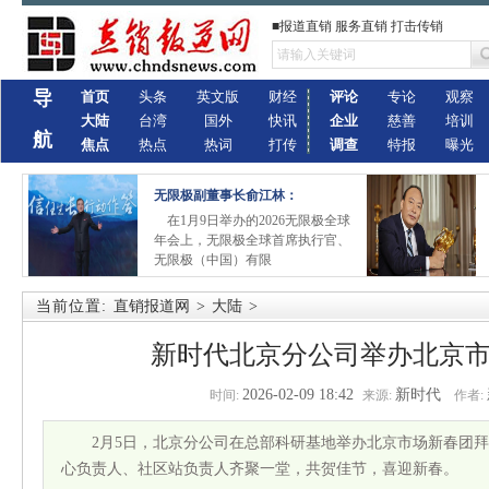
■报道直销 服务直销 打击传销
导
首页
头条
英文版
财经
评论
专论
观察
大陆
台湾
国外
快讯
企业
慈善
培训
航
焦点
热点
热词
打传
调查
特报
曝光
无限极副董事长俞江林：
在1月9日举办的2026无限极全球
年会上，无限极全球首席执行官、
无限极（中国）有限
当前位置:
直销报道网
>
大陆
>
新时代北京分公司举办北京
2026-02-09 18:42
新时代
时间:
来源:
作者:
2月5日，北京分公司在总部科研基地举办北京市场新春团拜
心负责人、社区站负责人齐聚一堂，共贺佳节，喜迎新春。