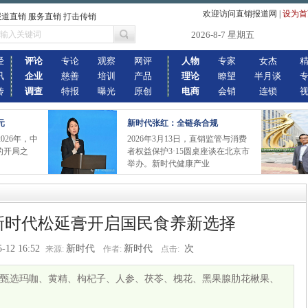
欢迎访问直销报道网
|
设为首
报道直销 服务直销 打击传销
2026-8-7 星期五
经
评论
专论
观察
网评
人物
专家
女杰
讯
企业
慈善
培训
产品
理论
瞭望
半月谈
传
调查
特报
曝光
原创
电商
会销
连锁
元
新时代张红：全链条合规
026年，中
2026年3月13日，直销监管与消费
的开局之
者权益保护3·15圆桌座谈在北京市
举办。新时代健康产业
新时代松延膏开启国民食养新选择
5-12 16:52
新时代
新时代
次
来源:
作者:
点击:
甄选玛咖、黄精、枸杞子、人参、茯苓、槐花、黑果腺肋花楸果、