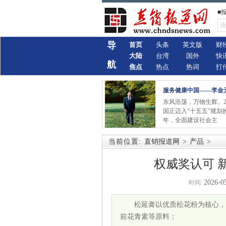
■
导
首页
头条
英文版
财
大陆
台湾
国外
快
航
焦点
热点
热词
打
服务健康中国——李金
东风浩荡，万物生辉。2
国正迈入“十五五”规划
年，全面建设社会主
当前位置:
直销报道网
>
产品
>
权威奖认可 
2026-0
时间:
松延膏以优质松花粉为核心，
前花青素等原料；