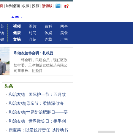
投稿
页
|
加到桌面
|
收藏
|
|
繁體版
|
|
精英
视频
图片
百科
网事
专访
健康
时尚
体娱
美食
视销
文摘
介绍
连载
广告
和治友德韩金明：扎根促
韩金明，民建会员，现任区政
协常委、天津和治友德制药有限公
司董事长。他坚持
头条
和治友德 | 国际护士节：五月致
和治友德|母亲节：柔情深似海
和治友德|世界防治肥胖日——要
和治友德 | 世界微笑日：携手创
康宝莱：以爱践行责任 以行动书