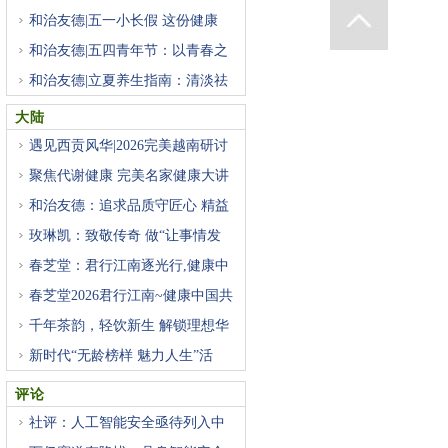
和治友德|五一小长假 这份健康
和治友德|五四青年节：以青春之
和治友德|立夏养生指南：清淡祛
大陆
遇见西贡风华|2026完美越南研讨
聚焦代谢健康 完美名家健康大讲
和治友德：追求品质守匠心 精益
玫琳凯：致敬传奇 做“让事情发
春芝堂：君行江南逐光行,健康中
春芝堂2026君行江南~健康中国共
千年茶韵，轻饮新生 解锁理想华
新时代“无龄榜样 魅力人生”活
评论
社评：人工智能安全亟待列入中