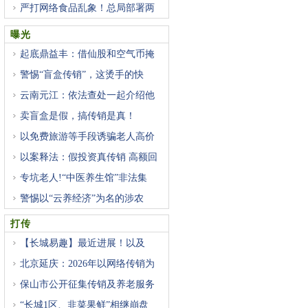
严打网络食品乱象！总局部署两
曝光
起底鼎益丰：借仙股和空气币掩
警惕“盲盒传销”，这烫手的快
云南元江：依法查处一起介绍他
卖盲盒是假，搞传销是真！
以免费旅游等手段诱骗老人高价
以案释法：假投资真传销 高额回
专坑老人!“中医养生馆”非法集
警惕以“云养经济”为名的涉农
打传
【长城易趣】最近进展！以及
北京延庆：2026年以网络传销为
重
保山市公开征集传销及养老服务
“长城1区、韭菜果鲜”相继崩盘