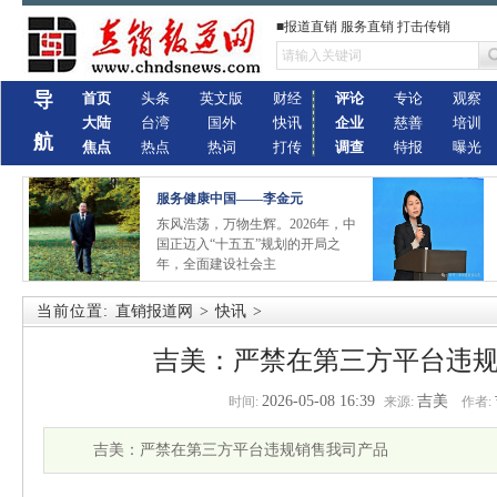
■报道直销 服务直销 打击传销
导
首页
头条
英文版
财经
评论
专论
观察
大陆
台湾
国外
快讯
企业
慈善
培训
航
焦点
热点
热词
打传
调查
特报
曝光
服务健康中国——李金元
东风浩荡，万物生辉。2026年，中
国正迈入“十五五”规划的开局之
年，全面建设社会主
当前位置:
直销报道网
>
快讯
>
吉美：严禁在第三方平台违
2026-05-08 16:39
吉美
时间:
来源:
作者:
吉美：严禁在第三方平台违规销售我司产品