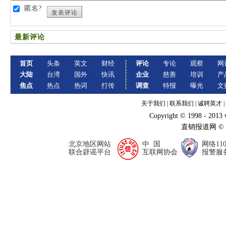
匿名?
发表评论
最新评论
首页
头条
英文
财经
评论
专论
观察
网
大陆
台湾
国外
快讯
企业
慈善
培训
产
焦点
热点
热词
打传
调查
特报
曝光
文
关于我们
|
联系我们
|
诚聘英才
|
Copyright © 1998 - 2013
直销报道网 ©
北京地区网站
中 国
网络11
联合辟谣平台
互联网协会
报警服