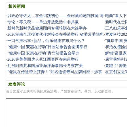
相关新闻
·
以匠心守佐太，在金诃践初心——金诃藏药炮制技师 角
·
电商“看人
巴加布
·
专论：零关税－－单边开放激活中非共赢
·
新时代在贵
·
新时代新时优品健康顾问专项培训在大连举办
·
三八妇乐事
·
2026湖南全球投资伙伴对接会在香港举行 省委常委隋忠
·
罗麦科技20
诚出席 胡
·
一口气推出30+新品，仙乐健康在布局什么？
·
“健康中国 
·
“健康中国 安惠在行动”日照站报告会圆满举行
·
和治友德|
·
“健康中国 安惠在行动”青岛站报告会举办
·
解锁“富足
·
2026完美美丽达人秀江西赛区在南昌举行
·
康宝莱特别
·
瓦努阿图共和国渔业海洋海事部长考察吉美
·
要跑了!警
·
“老鼠在传送带上狂奔！”知名连锁寿司品牌回应：涉事
悠，千万别
·
在京创立近
门店停
人”？
发表评论
请自觉遵守互联网相关的政策法规，严禁发布色情、暴力、反动的言论。