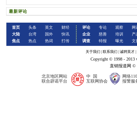
最新评论
首页
头条
英文
财经
评论
专论
观察
网
大陆
台湾
国外
快讯
企业
慈善
培训
产
焦点
热点
热词
打传
调查
特报
曝光
文
关于我们
|
联系我们
|
诚聘英才
|
Copyright © 1998 - 2013
直销报道网 ©
北京地区网站
中 国
网络11
联合辟谣平台
互联网协会
报警服