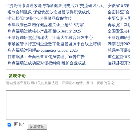
·
“提高健康管理效能与释放健康消费活力”交流研讨活动
·
安徽省直销
在京举
·
遏制会销乱象 保健食品沙盒监管取得积极成效
·
全面排查“会
·
浙江松阳“剑指”涉老保健品虚假宣传
·
主要负责人
·
今年以来已新增保健品相关企业超62.8万家
议
·
再放宽！新
·
焦点福瑞达携核心产品亮相C-Beauty 2025
·
全国爱卫会
·
王绪超调研焦点福瑞达—江南大学联合研发中心
·
王绪超调研
·
市场监管举行直销企业数字化监管监测平台线上培训
·
湖南召开20
·
焦点福瑞达闪耀in-cosmetics Global 2025
·
总局将开展
·
甘肃岷县：全面检查直销员管理、宣传广告
·
重点监督直
·
焦点福瑞达成功应对侵权纠纷 维护企业权益
·
临颍县召开2
发表评论
请自觉遵守互联网相关的政策法规，严禁发布色情、暴力、反动的言论。
匿名?
发表评论