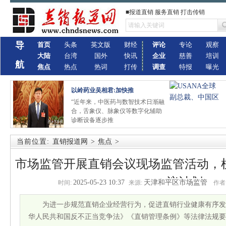
■报道直销 服务直销 打击传销
导
首页
头条
英文版
财经
评论
专论
观察
大陆
台湾
国外
快讯
企业
慈善
培训
航
焦点
热点
热词
打传
调查
特报
曝光
以岭药业吴相君:加快推
“近年来，中医药与数智技术日渐融
合，舌象仪、脉象仪等数字化辅助
诊断设备逐步推
当前位置:
直销报道网
>
焦点
>
市场监管开展直销会议现场监管活动，
议计划
2025-05-23 10:37
天津和平区市场监管
时间:
来源:
作者
为进一步规范直销企业经营行为，促进直销行业健康有序发
华人民共和国反不正当竞争法》《直销管理条例》等法律法规要