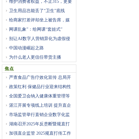
维护消费者权益，不止315，更要
卫生用品岂能丢了“卫生”底线
给商家打差评却坐上被告席，媒
网课乱象”：给网课“套娃式”
别让AI数字人营销异化为虚假侵
中国动漫崛起之路
为什么老人更信任带货主播
焦点
严查食品广告疗效化宣传 总局开
政策红利 保健品行业迎来结构性
全国爱卫会纳入健康体重管理等
湛江开展专项线上培训 提升直企
市场监管举行直销企业数字化监
湖南召开2025年反垄断暨规直打
传
加强直企监管 2025规直打传工作