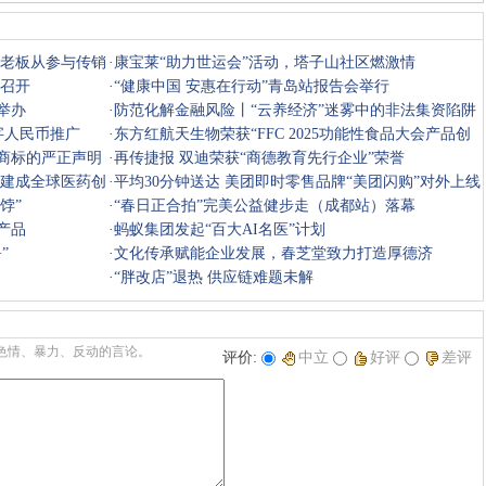
收藏
挑错
推荐
打印
店老板从参与传销
·
康宝莱“助力世运会”活动，塔子山社区燃激情
赛召开
·
“健康中国 安惠在行动”青岛站报告会举行
举办
·
防范化解金融风险丨“云养经济”迷雾中的非法集资陷阱
字人民币推广
·
东方红航天生物荣获“FFC 2025功能性食品大会产品创
”商标的严正声明
新奖”
·
再传捷报 双迪荣获“商德教育先行企业”荣誉
0年建成全球医药创
·
平均30分钟送达 美团即时零售品牌“美团闪购”对外上线
饽”
·
“春日正合拍”完美公益健步走（成都站）落幕
产品
·
蚂蚁集团发起“百大AI名医”计划
”
·
文化传承赋能企业发展，春芝堂致力打造厚德济
世“心”生态
·
“胖改店”退热 供应链难题未解
色情、暴力、反动的言论。
评价:
中立
好评
差评