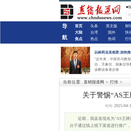
■
导
首页
头条
英文版
财
大陆
台湾
国外
快
航
焦点
热点
热词
打
以岭药业吴相君:加快推
“近年来，中医药与数
合，舌象仪、脉象仪等
诊断设备逐步推
当前位置:
直销报道网
>
打传
>
关于警惕“AS
2025-04-1
时间:
近期，我县发现名为“AS王牌
分子通过线上线下渠道进行推广，