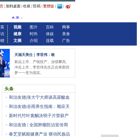
投稿
页
|
加到桌面
|
收藏
|
|
繁體版
|
|
精英
视频
图片
百科
网事
专访
健康
时尚
体娱
美食
视销
文摘
介绍
连载
广告
天福天美仕｜李世伟：敢
新品上市、产线投产、业绩攀高、
冲击上市，李世伟先生正在将那些
梦一一变为现实。
头条
和治友德|张大宁大师谈高尿酸血
和治友德|谷雨养生指南：顺应天
新时代竹叶黄酮决明子片荣获产
和治友德 | 全国肿瘤防治宣传周
春芝堂赋能健康产业 驱动民族品