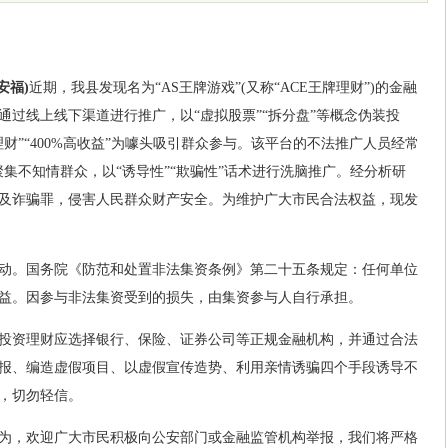
安福)
近期，我县发现名为“AS王牌游戏”(又称“ACE王牌理财”)的金融
通过线上线下渠道进行推广，以“虚拟股票”“拆分盘”等概念伪装投
财”“400%高收益”为噱头吸引群众参与。该平台的不法推广人员经常
名义聚集不知情群众，以“诱导性”“欺骗性”话术进行洗脑推广。经分析研
及诈骗罪，侵害人民群众财产安全。为维护广大市民合法权益，现发
动。国务院《防范和处置非法集资条例》第二十五条规定：任何单位
益。因参与非法集资受到的损失，由集资参与人自行承担。
投资理财应选择银行、保险、证券公司等正规金融机构，并通过合法
报、编造虚假项目、以虚假宣传造势、利用亲情诱骗四个手段诱导不
，切勿轻信。
为，欢迎广大市民积极向公安部门或金融监管机构举报，我们将严格