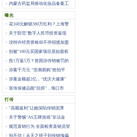
内蒙古药监局推动化妆品备案工
曝光
花168元解锁380万红利？上海警
方
关于防范“数字人民币投资返现
没特许经营资格却不停招揽加盟
别被“100元买国家项目原始股权
投1万返5万？曾因涉传销被罚的
涉案千万元 “浩潮易购”抢拍平
涉案金额超2亿，“优沃大健康”
宣传保健品能“抗癌”，海口市
打传
“高额返利”让她深陷传销泥潭
关于警惕“AS王牌游戏”非法金
规范直销行为 全面检查直销员管
别不信！从天之骄子到传销傀儡