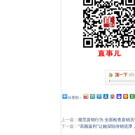
(0)
顶一下
分享到：
上一篇：
规范直销行为 全面检查直销
下一篇：
“高额返利”让她深陷传销泥潭