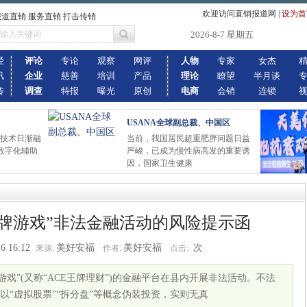
欢迎访问直销报道网
|
设为首
报道直销 服务直销 打击传销
2026-8-7 星期五
经
评论
专论
观察
网评
人物
专家
女杰
讯
企业
慈善
培训
产品
理论
瞭望
半月谈
传
调查
特报
曝光
原创
电商
会销
连锁
USANA全球副总裁、中国区
智技术日渐融
当前，我国居民超重肥胖问题日益
数字化辅助
严峻，已成为慢性病高发的重要诱
因，国家卫生健康
王牌游戏”非法金融活动的风险提示函
6 16:12
美好安福
美好安福
次
来源:
作者:
点击:
游戏”(又称“ACE王牌理财”)的金融平台在县内开展非法活动。不法
以“虚拟股票”“拆分盘”等概念伪装投资，实则无真