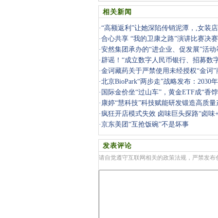
相关新闻
·
“高额返利”让她深陷传销泥潭，,女装
成为骨
·
合心共享 “我的卫康之路”演讲比赛决
·
安然集团承办的“进企业、促发展”活动
·
辟谣！“成立数字人民币银行、招募数
员”系谣言
·
金诃藏药关于严禁使用未经授权“金诃
·
北京BioPark“两步走”战略发布：203
新合作枢
·
国际金价坐“过山车”，黄金ETF成“香饽
·
康婷“慧科技”科技赋能研发锻造高质量
·
疯狂开店模式失效 卤味巨头探路“卤味+
·
京东美团“互抢饭碗”不是坏事
发表评论
请自觉遵守互联网相关的政策法规，严禁发布