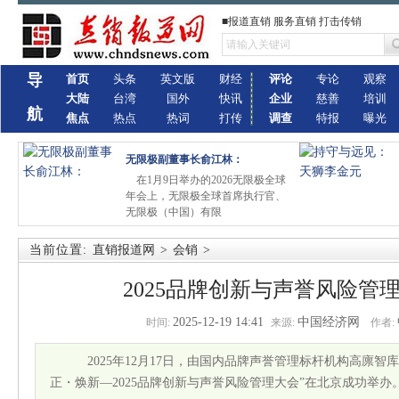
■报道直销 服务直销 打击传销
导
首页
头条
英文版
财经
评论
专论
观察
大陆
台湾
国外
快讯
企业
慈善
培训
航
焦点
热点
热词
打传
调查
特报
曝光
无限极副董事长俞江林：
在1月9日举办的2026无限极全球
年会上，无限极全球首席执行官、
无限极（中国）有限
当前位置:
直销报道网
>
会销
>
2025品牌创新与声誉风险管
2025-12-19 14:41
中国经济网
时间:
来源:
作者:
2025年12月17日，由国内品牌声誉管理标杆机构高廪智
正・焕新—2025品牌创新与声誉风险管理大会”在北京成功举办