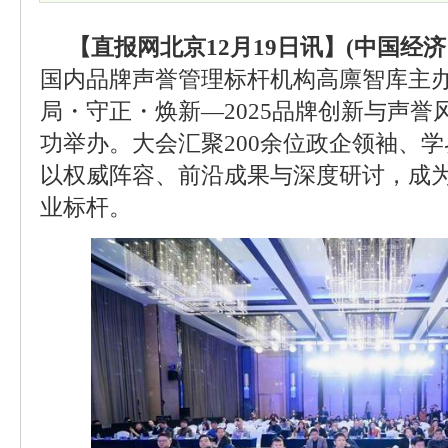
【直报网北京12月19日讯】(中国经济
国内品牌声誉管理标杆机构高廪智库主办
局・守正・焕新—2025品牌创新与声誉
功举办。大会汇聚200余位政企领袖、
以权威阵容、前沿成果与深度研讨，成
业标杆。