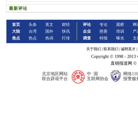
最新评论
首页
头条
英文
财经
评论
专论
观察
网
大陆
台湾
国外
快讯
企业
慈善
培训
产
焦点
热点
热词
打传
调查
特报
曝光
文
关于我们
|
联系我们
|
诚聘英才
|
Copyright © 1998 - 2013
直销报道网 ©
北京地区网站
中 国
网络11
联合辟谣平台
互联网协会
报警服