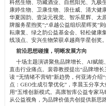
科然生物、功藏酒业、自然阳光、九极
康婷生物、卫康生物、浪仕威、清大健康
华夏国韵、壹柒元视觉、智乐星辉、太原
牌服务星煦奖”;“卓越公益组织星晖奖”
耘康复、绿之韵公益基金会、轻松健康集
线顶点、安兴生物荣获卓越商学星创奖
前沿思想碰撞，明晰发展方向
十场主题演讲聚焦品牌增长、AI赋能
直击行业痛点。裴蓉教授提出“品牌增长
读 “无情绪不营销”新趋势，何亚涛介绍
点：GEO生成引擎优化”，李晨玉分享大
用”五维创新模式。高廪智库公益专家马
从公益视角，为品牌价值共创提供新思