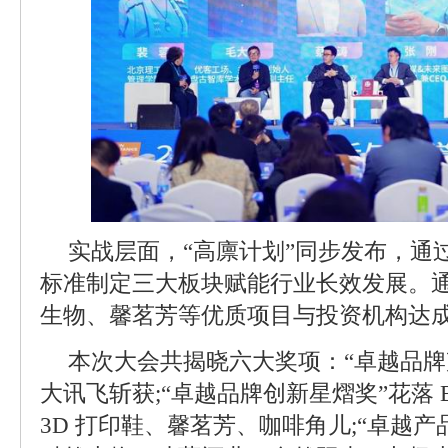
实战层面，“高廪计划”同步发布，通
标准制定三大板块赋能行业长效发展。
生物、馨茗芳等优质项目与投资机构达
本次大会共揭晓六大奖项：“卓越品牌
大讯飞斩获;“卓越品牌创新星熠奖”花落 B
3D 打印鞋、馨茗芳、咖啡角儿;“卓越