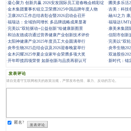
·
凝心聚力 创新共赢 2026安发国际员工迎春晚会精彩绽
·
圃美多乐活2
放
·
金木集团董事长钮立卫荣膺2025中国品牌年度人物
·
吉美：科技
·
卫康2025工作总结表彰会暨2026启动会召开
·
融AI之力 
·
福瑞达：全域协同增长 多品牌战略成果显著
·
福瑞达UMT
·
完美以“双轮驱动+公益创新”绘健康新图景
·
康美来集团隆
·
和治友德成功通过营养健康产业创新技术评价
·
信阳市创新
·
太阳神健康产业2025年度员工大会圆满举行
显著
·
完美以“双
·
炎帝生物2025总结会议及2026迎春晚宴举行
·
炎帝生物20
·
金木闪耀2025华夏企业家年会荣膺多项大奖
·
双迪股份20
·
开年即揽四项荣誉 如新创新与品质再获认可
·
新时代：锚
发表评论
请自觉遵守互联网相关的政策法规，严禁发布色情、暴力、反动的言论。
匿名?
发表评论