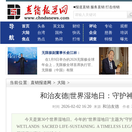
■报道直销 服务直销 打击传销
导
首页
头条
英文版
财经
评论
专论
观察
大陆
台湾
国外
快讯
企业
慈善
培训
航
焦点
热点
热词
打传
调查
特报
曝光
无限极副董事长俞江林：
在1月9日举办的2026无限极全球
年会上，无限极全球首席执行官、
无限极（中国）有限
当前位置:
直销报道网
>
大陆
>
和治友德|世界湿地日：守护
2026-02-02 16:20
和治友德
时间:
来源:
作者:
今天是第30个世界湿地日。今年的“世界湿地日”主题为“守
WETLANDS: SACRED LIFE-SUSTAINING. A TIMELESS L