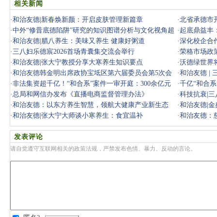
相关新闻
·
和治友德|新春焕新颜：开启皮肤管理新篇章
·
北省承德市
·
中外“修昔底德陷阱”研究的知识图谱分析与文化视角超
·
起底鼎益丰
越
·
和治友德|腊八养生：美味又养生 健康好粥道
达36%
·
深化校企合
·
三八妇乐德宸2026首场青囊集交流会举行
·
荣格市场政
·
和治友德|张大宁教授分享大寒养生知识要点
·
沃德绿世界
·
和治友德韩金明出席政协宝坻区第六届委员会第5次会
布局
·
和治友德 |
议
·
非法集资超千亿！“和合系”案件一审开庭：300余亿元
·
千亿“和合
未兑付，
·
总局和网信办发布《直播电商监督管理办法》
审
·
科技抗衰|
·
和治友德：以东方养生智慧，领航大健康产业新生态
·
和治友德|
·
和治友德|张大宁大师谈小寒养生：食宜温补
·
和治友德：
发表评论
请自觉遵守互联网相关的政策法规，严禁发布色情、暴力、反动的言论。