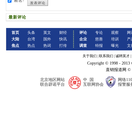
匿名?
发表评论
最新评论
首页
头条
英文
财经
评论
专论
观察
网
大陆
台湾
国外
快讯
企业
慈善
培训
产
焦点
热点
热词
打传
调查
特报
曝光
文
关于我们
|
联系我们
|
诚聘英才
|
Copyright © 1998 - 2013
直销报道网 ©
北京地区网站
中 国
网络11
联合辟谣平台
互联网协会
报警服