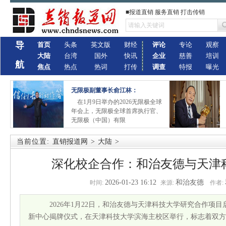
■报道直销 服务直销 打击传销
导
首页
头条
英文版
财经
评论
专论
观察
大陆
台湾
国外
快讯
企业
慈善
培训
航
焦点
热点
热词
打传
调查
特报
曝光
无限极副董事长俞江林：
在1月9日举办的2026无限极全球
年会上，无限极全球首席执行官、
无限极（中国）有限
当前位置:
直销报道网
>
大陆
>
深化校企合作：和治友德与天津
2026-01-23 16:12
和治友德
时间:
来源:
作者:
2026年1月22日，和治友德与天津科技大学研究合作项
新中心揭牌仪式，在天津科技大学滨海主校区举行，标志着双方