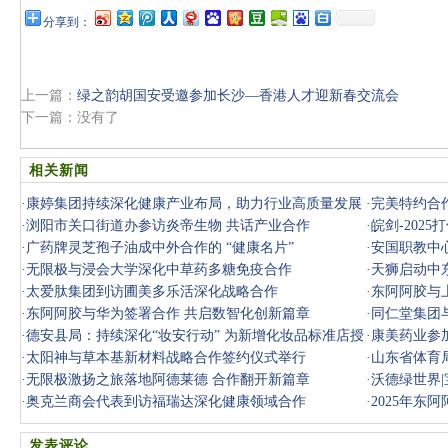
分享到：
上一篇：
绿之韵胡国安受邀参加长沙—香港人才迎新春交流会
下一篇：没有了
相关新闻
·
康婷集团持续深化健康产业布局，助力行业高质量发展
·
完美特约合
·
浏阳市关口街道办参访炎帝生物 共话产业合作
·
皖剑-202
·
广药牌灵芝孢子油成中外合作的 “健康名片”
·
安国职教中
·
无限极与浸会大学深化中草药多糖免疫合作
·
天狮启动中
·
太爱肽集团到访圃美多乐活深化战略合作
·
东阿阿胶与
·
东阿阿胶与华为签署合作 共启数智化创新篇章
·
同仁堂集团
·
德安县局：持续深化“妆安行动” 为新增化妆品标准店授
·
康美药业参
牌
·
太阳神与草本基新材料战略合作签约仪式举行
作交流会
·
山东省体育
·
无限极激扬之旅落地阿德莱德 合作翻开新篇章
·
沃德绿世界
·
奥克兰商会代表到访福瑞达深化健康领域合作
·
2025年东
发表评论