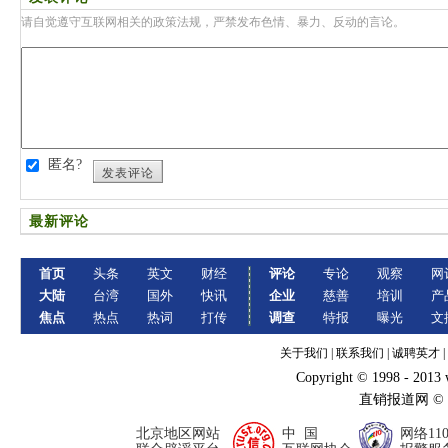
请自觉遵守互联网相关的政策法规，严禁发布色情、暴力、反动的言论。
匿名?
发表评论
最新评论
首页
头条
英文
财经
评论
专论
观察
网
大陆
台湾
国外
快讯
企业
慈善
培训
产
焦点
热点
热词
打传
调查
特报
曝光
文
关于我们
|
联系我们
|
诚聘英才
|
Copyright © 1998 - 2013
直销报道网 ©
北京地区网站
中 国
网络11