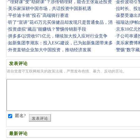
资
·
“理财课”变“劫财课”？涉传销理财，能否主张返还投资
·
金价波动引
款？
·
美乐家深耕中国市场，共话投资中国新机遇
·
拉时长、投放
·
平价迪卡侬“投石”高端骑行赛道
·
葆婴受邀出
·
听了“宣讲”花45万元买保健品却发现只是普通食品，消
·
福瑞达|伊
费者把
·
投资虚拟“藏品”能赚钱？警惕传销新手段
·
京东10亿元
·
拼多多Q2营收971亿元，继续加大投入应对行业竞争
·
子公司串通
·
如新集团李潮东：投入ESG建设，已为如新集团带来多
·
美乐家费博
方面收获
·
外资直销企业加大中国投资，推动经济发展
·
警惕“数字藏
发表评论
请自觉遵守互联网相关的政策法规，严禁发布色情、暴力、反动的言论。
匿名?
发表评论
最新评论