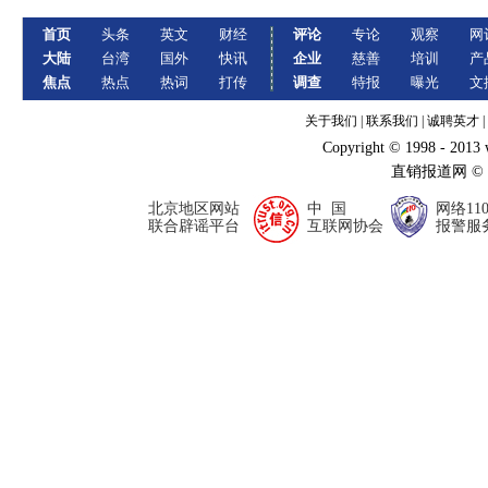
首页
头条
英文
财经
评论
专论
观察
网
大陆
台湾
国外
快讯
企业
慈善
培训
产
焦点
热点
热词
打传
调查
特报
曝光
文
关于我们
|
联系我们
|
诚聘英才
|
Copyright © 1998 - 2013
直销报道网 ©
北京地区网站
中 国
网络11
联合辟谣平台
互联网协会
报警服