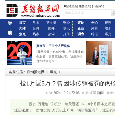
■报道直销 服务直销 打击传销
导
首页
头条
英文版
财经
评论
专论
观察
大陆
台湾
国外
快讯
企业
慈善
培训
航
焦点
热点
热词
打传
调查
特报
曝光
黄金宝：三生个人经济体
“我曾经是一名创业者，所以我理解
创业者，更尊重创业者。我愿意把
这些经验分享出
当前位置:
直销报道网
>
曝光
>
投1万返5万？曾因涉传销被罚的积
2024-10-24 22:06
红星新闻
时间:
来源:
作者:
投资1万元给5倍积分，每天返还1‰，8个月回本之后就
返还速度；一次性投资5万元以上可领一辆新能源汽车，返还的