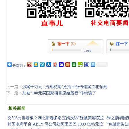
(0)
顶一下
踩一下
0.00%
分享到：
上一篇：
涉案千万元 “浩潮易购”抢拍平台传销案主犯领刑
下一篇：
别被“100元买国家项目原始股权”传销骗了
相关新闻
·
交598元当老板？湖北蕲春多名宝妈投诉“疑被美容院拉
·
绿之韵胡国
进传销骗
·
韩国电商平台 ABLY 母公司获阿里巴巴 1000 亿韩元投
·
“免健康告知