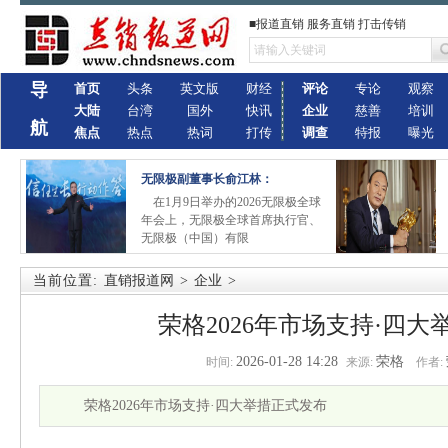
■报道直销 服务直销 打击传销
导
首页
头条
英文版
财经
评论
专论
观察
大陆
台湾
国外
快讯
企业
慈善
培训
航
焦点
热点
热词
打传
调查
特报
曝光
无限极副董事长俞江林：
在1月9日举办的2026无限极全球
年会上，无限极全球首席执行官、
无限极（中国）有限
当前位置:
直销报道网
>
企业
>
荣格2026年市场支持·四
2026-01-28 14:28
荣格
时间:
来源:
作者:
荣格2026年市场支持·四大举措正式发布