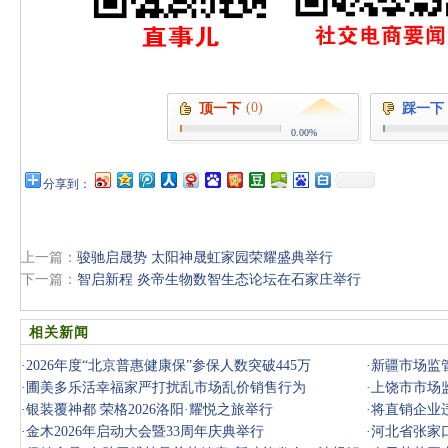
(0)
顶一下
踩一下
0.00%
分享到：
上一篇：
骏驰启晟势 太阳神晟虹家园荣耀盛典举行
下一篇：
智启新程 炎帝生物数智生态论坛在石家庄举行
相关新闻
·
2026年度“北京普惠健康保”参保人数突破445万
·
新疆市场监
·
圃美多乐活幸福家严打扰乱市场乱价销售行为
·
上饶市市场
·
银装覆神都 荣格2026洛阳·耀悦之旅举行
能力建设
·
将直销企业
·
金木2026年启动大会暨33周年庆典举行
工作取得
·
河北省张家