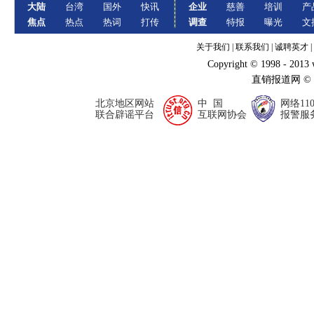
大陆
台湾
国外
快讯
企业
慈善
培训
产
焦点
热点
热词
打传
调查
特报
曝光
文
关于我们
|
联系我们
|
诚聘英才
|
Copyright © 1998 - 2013
直销报道网 ©
北京地区网站
中 国
网络11
联合辟谣平台
互联网协会
报警服